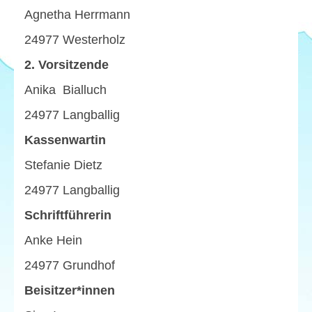
Rutsche
Agnetha Herrmann
Musikanlagen
24977 Westerholz
Vorschulschwimmen
2. Vorsitzende
Warnwesten / T-Shirts
Anika Bialluch
Trommeln
24977 Langballig
Kassenwartin
Spatzenhaus
Stefanie Dietz
Sweatjacken
24977 Langballig
Bauwagen
Schriftführerin
Krippentaxi
Anke Hein
Puppentheater
24977 Grundhof
Sommerfest
Beisitzer*innen
Leseabend am Nikolaustag