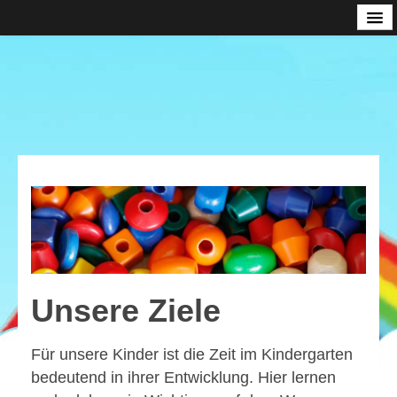
Startseite
Über Uns
Der Vorstand
Kleidermarkt
Projekte
Eine Kinderküche fürs Bistro
Fuhrparkerweiterung
Leseecke
Spielküche
Unsere Ziele
Werkbank
Für unsere Kinder ist die Zeit im Kindergarten
Klettergerüst
bedeutend in ihrer Entwicklung. Hier lernen