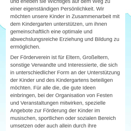
und erleben sie Wichtiges auf dem Weg zu
Rutsche
einer eigenständigen Persönlichkeit. Wir
Musikanlagen
möchten unsere Kinder in Zusammenarbeit mit
dem Kindergarten unterstützen, um ihnen
Vorschulschwimmen
gemeinschaftlich eine optimale und
Warnwesten / T-Shirts
abwechslungsreiche Erziehung und Bildung zu
ermöglichen.
Trommeln
Der Förderverein ist für Eltern, Großeltern,
Spatzenhaus
sonstige Verwandte und Interessierte, die sich
Sweatjacken
in unterschiedlicher Form an der Unterstützung
der Kinder und des Kindergartens beteiligen
Bauwagen
möchten. Für alle die, die gute Ideen
Krippentaxi
einbringen, bei der Organisation von Festen
und Veranstaltungen mitwirken, spezielle
Puppentheater
Angebote zur Förderung der Kinder im
musischen, sportlichen oder sozialen Bereich
Sommerfest
umsetzen oder auch allein durch ihre
Leseabend am Nikolaustag